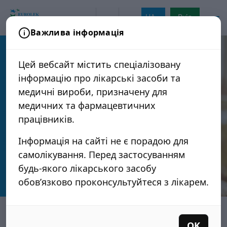
UA
Вхід
Важлива інформація
Головна
/
Новини
/
Ремісія псоріазу: як
правильний догляд допомагає
Цей вебсайт містить спеціалізовану
запобігати загостренням
інформацію про лікарські засоби та
медичні вироби, призначену для
Ремісія псоріазу: як правильний
медичних та фармацевтичних
догляд допомагає запобігати
працівників.
загостренням
Інформація на сайті не є порадою для
16.06.2026
самолікування. Перед застосуванням
будь-якого лікарського засобу
обов’язково проконсультуйтеся з лікарем.
OK