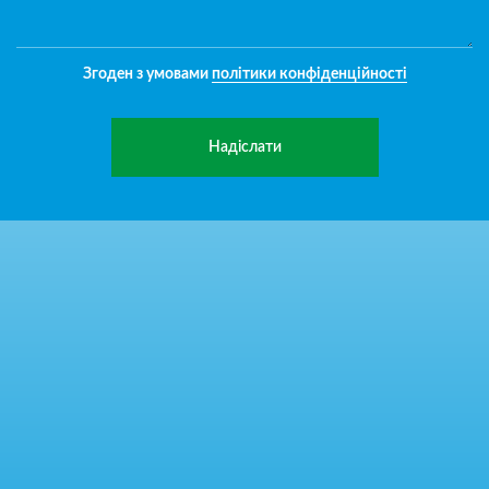
Згоден з умовами
політики конфіденційності
Надіслати