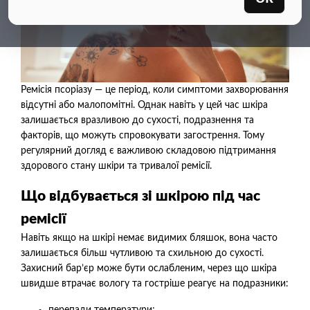
Ремісія псоріазу — це період, коли симптоми захворювання
відсутні або малопомітні. Однак навіть у цей час шкіра
залишається вразливою до сухості, подразнення та
факторів, що можуть спровокувати загострення. Тому
регулярний догляд є важливою складовою підтримання
здорового стану шкіри та тривалої ремісії.
Що відбувається зі шкірою під час
ремісії
Навіть якщо на шкірі немає видимих бляшок, вона часто
залишається більш чутливою та схильною до сухості.
Захисний бар’єр може бути ослабленим, через що шкіра
швидше втрачає вологу та гостріше реагує на подразники:
перепади температури;