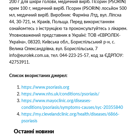
200 г для шкіри голови, медичний виріб. Псорин (PSORIN)
крем 100 г, медичний виріб. Псорин (PSORIN) лосьйон 500
мл, медичний виріб. Виробник: Фарміна Лтд, вул. Ліпска
44, 30-721, м. Краків, Польща. Перед використанням
ознайомтесь з інструкцією та проконсультуйтесь з лікарем.
Уповноважений представник в Україні: ТОВ «ЄВРОЛЕК-
Україна», 08320, Київська обл., Бориспільський р-н, с.
Велика Олександрівка, вул. Бориспільська, 7
info@eurolek.com.ua, тел. 044-223-25-57, код за ЄДРПОУ:
42753911.
Список вкористаних джерел:
https://www.psoriasis.org
https://www.nhs.uk/conditions/psoriasis/
https://www.mayoclinic.org/diseases-
conditions/psoriasis/symptoms-causes/syc-20355840
https://my.clevelandclinic.org/health/diseases/6866-
psoriasis
Останні новини