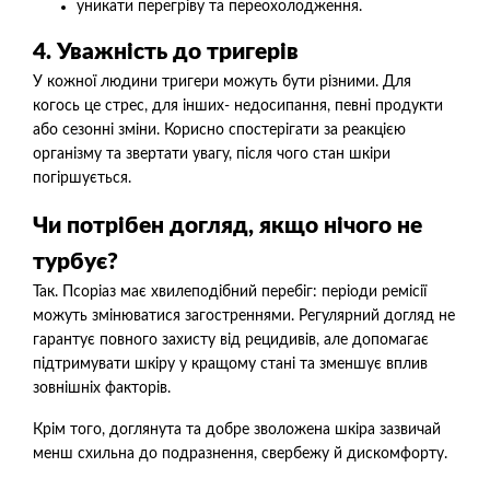
уникати перегріву та переохолодження.
4. Уважність до тригерів
У кожної людини тригери можуть бути різними. Для
когось це стрес, для інших- недосипання, певні продукти
або сезонні зміни. Корисно спостерігати за реакцією
організму та звертати увагу, після чого стан шкіри
погіршується.
Чи потрібен догляд, якщо нічого не
турбує?
Так. Псоріаз має хвилеподібний перебіг: періоди ремісії
можуть змінюватися загостреннями. Регулярний догляд не
гарантує повного захисту від рецидивів, але допомагає
підтримувати шкіру у кращому стані та зменшує вплив
зовнішніх факторів.
Крім того, доглянута та добре зволожена шкіра зазвичай
менш схильна до подразнення, свербежу й дискомфорту.