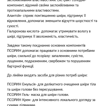
заспокійливими властивостями. Екстракт солодки-
компонент, відомий своїми заспокійливими та
протизапальними властивостями.
Алантоїн- сприяє пом’якшенню шкіри, підтримує її
відновлення, допомагає зменшити відчуття шорсткості та
сухості.
Гіалуронова кислота- допомагає утримувати вологу в
шкірі, підтримує її зволоженість, еластичність.
Завдяки такому поєднанню основних компонентів
ПСОРИН допомагає працювати з основними потребами
шкіри, схильної до псоріазу: запаленням, сухістю,
лущенням, подразненням, свербежем та порушенням
бар’єрної функції.
До лінійки входять засоби для різних потреб шкіри:
ПСОРИН Емульсія- для делікатного очищення шкіри тіла
та шкіри голови без пересушування.
ПСОРИН Гель- маска для шкіри голови.
ПСОРИН Крем- для інтенсивного локального догляду за
сухими ділянками.