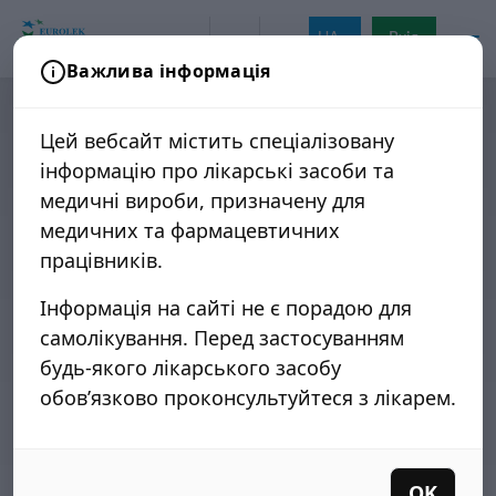
UA
Вхід
Важлива інформація
Головна
/
Продукція
Цей вебсайт містить спеціалізовану
інформацію про лікарські засоби та
медичні вироби, призначену для
медичних та фармацевтичних
працівників.
Проктологія
5 продуктів
Інформація на сайті не є порадою для
ДЕТАЛЬНІШЕ
самолікування. Перед застосуванням
будь-якого лікарського засобу
обов’язково проконсультуйтеся з лікарем.
OK