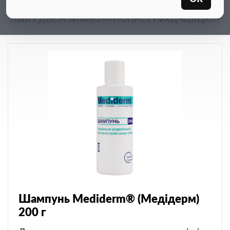
А
Б
В
Г
Ґ
Д
Е
Є
Ж
З
И
І
Ї
Й
К
Л
М
Н
О
П
Р
С
Т
У
Ф
Х
Ц
Ч
Ш
Щ
Ю
Я
Шампунь Mediderm® (Медідерм)
200 г