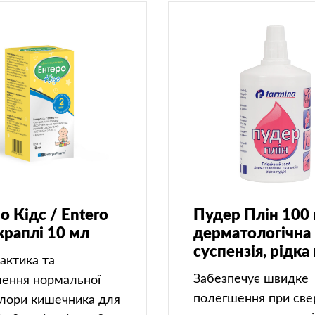
о Кідс / Entero
Пудер Плін 100 
 краплі 10 мл
дерматологічна
суспензія, рідка
актика та
Забезпечує швидке
лення нормальної
полегшення при све
лори кишечника для