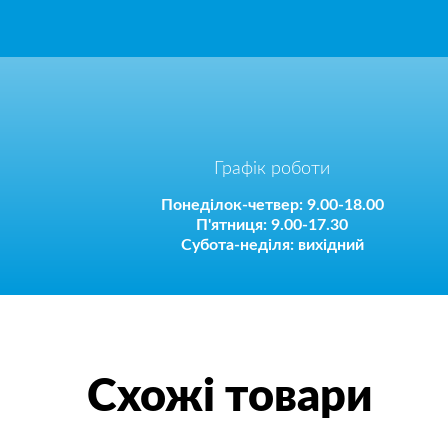
Графік роботи
Понеділок-четвер: 9.00-18.00
П'ятниця: 9.00-17.30
Субота-неділя: вихідний
Схожі товари