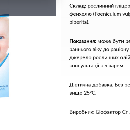
Склад:
рослинний гліцерин
фенхелю (Foeniculum vulg
piperita).
Показання:
може бути р
раннього віку до раціону
джерело рослинних олій:
консультації з лікарем.
Дієтична добавка. Без р
вище 25°С.
Виробник: Біофактор Сп. 