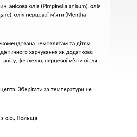
, анісова олія (Pimpinella anisum), олія
are), олія перцевої м’яти (Mentha
екомендована немовлятам та дітям
 дієтичного харчування як додаткове
 анісу, фенхелю, перцевої м’яти після
ецепта. Зберігати за температури не
з о.о., Польща