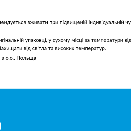
ендується вживати при підвищеній індивідуальній чут
гінальній упаковці, у сухому місці за температури від
Захищати від світла та високих температур.
 з о.о., Польща
и