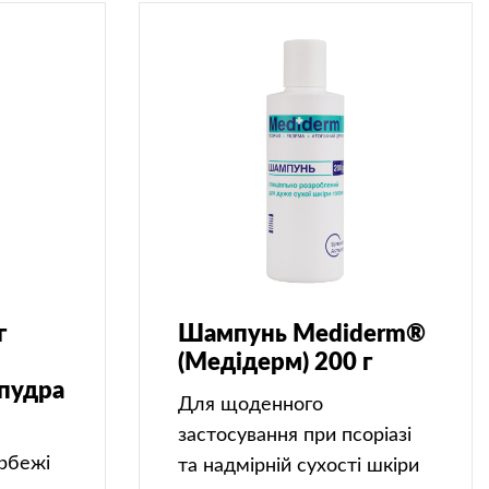
г
Шампунь Mediderm®
(Медідерм) 200 г
 пудра
Для щоденного
застосування при псоріазі
рбежі
та надмірній сухості шкіри