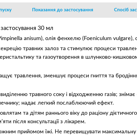
пуску
Показання до застосування
Спосіб за
застосування 30 мл
mpinella anisum), олія фенхелю (Foeniculum vulgare), о
ює секрецію травних залоз та стимулює процеси травл
перистальтику та газоутворення в шлунково-кишково
окращує травлення, зменшує процеси гниття та бродін
 виділенню травного соку і відходженню газів; зніма
шечнику; надає легкий послаблюючий ефект.
лятам та дітям раннього віку до раціону дієтичног
’яти після консультації з лікарем.
кожним прийомом їжі. Не перевищувати максимальну