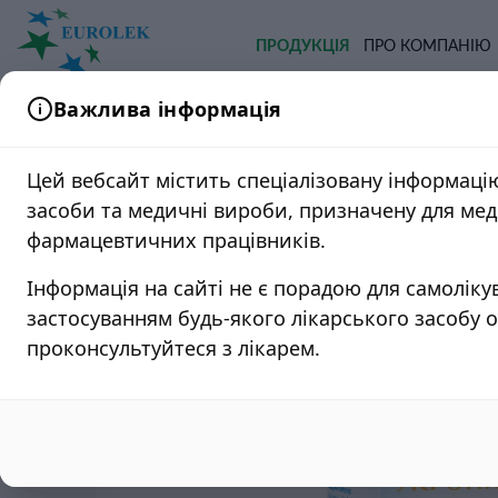
ПРОДУКЦІЯ
ПРО КОМПАНІЮ
Важлива інформація
Головна
/
Продукція
/
Педіатрія
/
У
Цей вебсайт містить спеціалізовану інформацію
Укропна вода 30
засоби та медичні вироби, призначену для ме
фармацевтичних працівників.
Інформація на сайті не є порадою для самоліку
застосуванням будь-якого лікарського засобу 
проконсультуйтеся з лікарем.