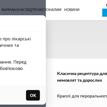
ФАРМАКОНАГЛЯД
ПРОФЕСІОНАЛАМ
НОВИНИ
кропна вода 30 мл
 про лікарські
 мл
дичних та
вання. Перед
обов’язково
Класична рецептура для
немовлят та дорослих
OK
Краплі для перорального