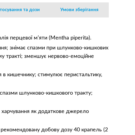
стосування та дози
Умови зберігання
лія перцевої м’яти (Mentha piperita).
ення; знімає спазми при шлунково-кишкових
му тракті; зменшує нервово-емоційне
ня в кишечнику; стимулює перистальтику,
є спазми шлунково-кишкового тракту;
о харчування як додаткове джерело
 рекомендовану добову дозу 40 крапель (2