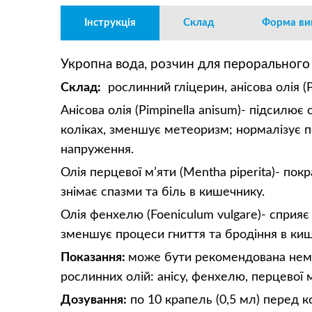
Інструкція
Склад
Форма ви
Укропна вода,
розчин для перорального 
Склад:
рослинний гліцерин, анісова олія (Pi
Анісова олія (Pimpinella anisum)- підсил
коліках, зменшує метеоризм; нормалізує 
напруження.
Олія перцевої м’яти (Mentha piperita)- п
знімає спазми та біль в кишечнику.
Олія фенхелю (Foeniculum vulgare)- сприяє
зменшує процеси гниття та бродіння в ки
Показання:
може бути рекомендована немов
рослинних олій: анісу, фенхелю, перцевої м
Дозування:
по 10 крапель (0,5 мл) перед 